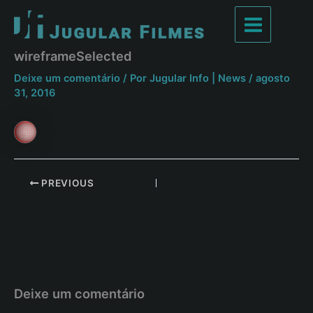
Ir
para
Main
o
wireframeSelected
conteúdo
Menu
Deixe um comentário
/ Por
Jugular Info | News
/
agosto
31, 2016
Post
PREVIOUS
navigation
Deixe um comentário