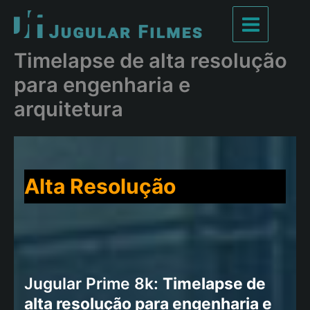
Ir
para
Main
o
Timelapse de alta resolução
conteúdo
Menu
para engenharia e
arquitetura
Alta Resolução
Jugular Prime 8k:
Timelapse de
alta resolução para engenharia e