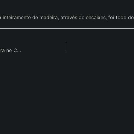
 inteiramente de madeira, através de encaixes, foi todo d
Timelapse de alta resolução para engenharia e arquitetura no Casacor 2021.