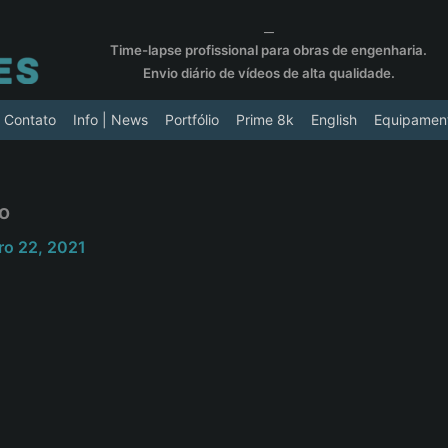
__
Time-lapse profissional para obras de engenharia.
Envio diário de vídeos de alta qualidade.
Contato
Info | News
Portfólio
Prime 8k
English
Equipamen
o
ro 22, 2021