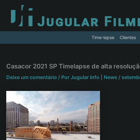
Ir
para
o
conteúdo
Time-lapse
Clientes
Casacor 2021 SP Timelapse de alta resoluçã
Deixe um comentário
/ Por
Jugular Info | News
/
setemb