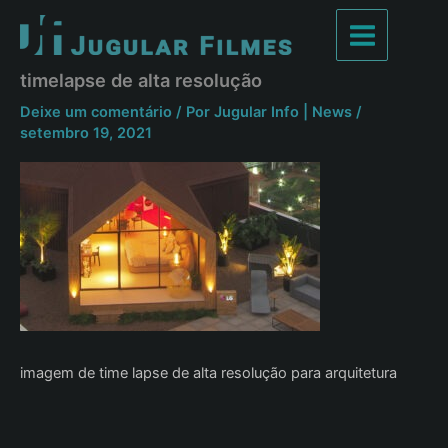
Ir
para
Main
o
timelapse de alta resolução
conteúdo
Menu
Deixe um comentário
/ Por
Jugular Info | News
/
setembro 19, 2021
imagem de time lapse de alta resolução para arquitetura