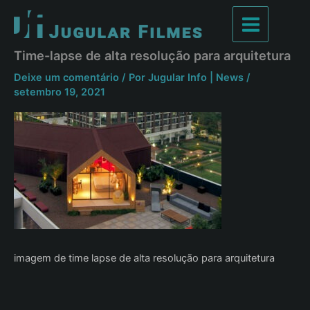
Ir
para
Main
o
Time-lapse de alta resolução para arquitetura
conteúdo
Menu
Deixe um comentário
/ Por
Jugular Info | News
/
setembro 19, 2021
imagem de time lapse de alta resolução para arquitetura