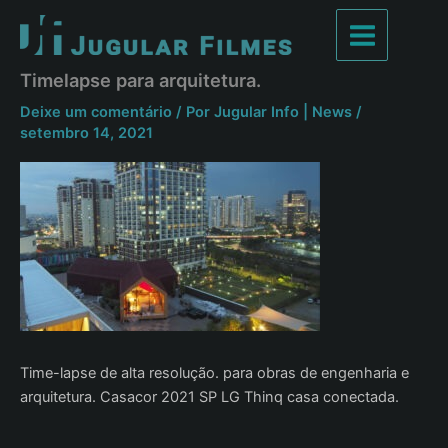
Ir
para
Main
o
Timelapse para arquitetura.
conteúdo
Menu
Deixe um comentário
/ Por
Jugular Info | News
/
setembro 14, 2021
Time-lapse de alta resolução. para obras de engenharia e
arquitetura. Casacor 2021 SP LG Thinq casa conectada.