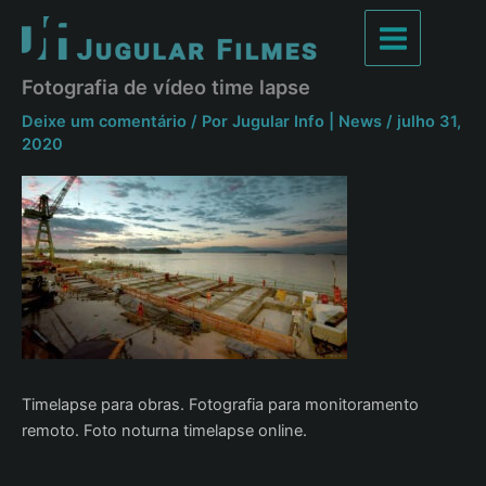
Ir
para
Main
o
Fotografia de vídeo time lapse
conteúdo
Menu
Deixe um comentário
/ Por
Jugular Info | News
/
julho 31,
2020
Timelapse para obras. Fotografia para monitoramento
remoto. Foto noturna timelapse online.