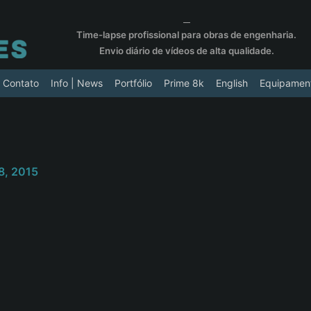
__
Time-lapse profissional para obras de engenharia.
Envio diário de vídeos de alta qualidade.
Contato
Info | News
Portfólio
Prime 8k
English
Equipamen
8, 2015