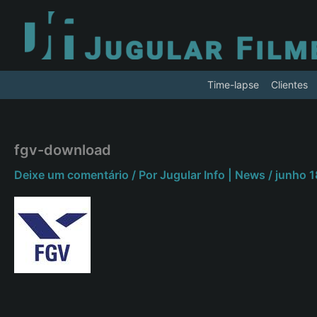
Ir
para
o
conteúdo
Time-lapse
Clientes
fgv-download
Deixe um comentário
/ Por
Jugular Info | News
/
junho 1