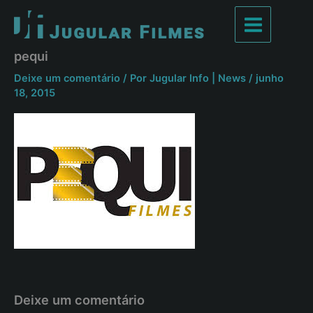
Ir
para
Main
o
pequi
conteúdo
Menu
Deixe um comentário
/ Por
Jugular Info | News
/
junho
18, 2015
Deixe um comentário