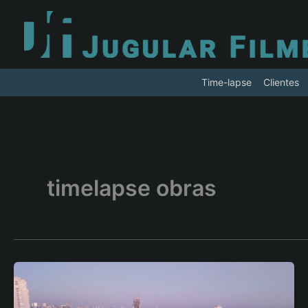
Ir
para
o
conteúdo
Time-lapse
Clientes
timelapse obras