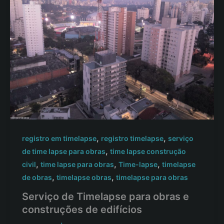
,
,
registro em timelapse
registro timelapse
serviço
,
de time lapse para obras
time lapse construção
,
,
,
civil
time lapse para obras
Time-lapse
timelapse
,
,
de obras
timelapse obras
timelapse para obras
Serviço de Timelapse para obras e
construções de edifícios