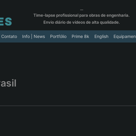
__
Time-lapse profissional para obras de engenharia.
Envio diário de vídeos de alta qualidade.
Contato
Info | News
Portfólio
Prime 8k
English
Equipamen
asil