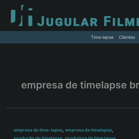
Ir
para
o
conteúdo
Time-lapse
Clientes
empresa de timelapse br
,
,
empresa de time-lapse
empresa de timelapse
,
,
produção de timelapse
produtora de time lapse