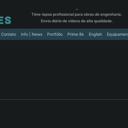
__
Time-lapse profissional para obras de engenharia.
Envio diário de vídeos de alta qualidade.
Contato
Info | News
Portfólio
Prime 8k
English
Equipamen